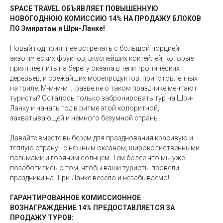
SPACE TRAVEL ОБЪЯВЛЯЕТ ПОВЫШЕННУЮ
НОВОГОДНЮЮ КОМИССИЮ 14% НА ПРОДАЖУ БЛОКОВ
ПО Эмиратам и Шри-Ланке!
Новый год приятнее встречать с большой порцией
экзотических фруктов, вкуснейших коктейлей, которые
приятнее пить на берегу океана в тени тропических
деревьев, и свежайших морепродуктов, приготовленных
на гриле. М-м-м-м ... разве не о таком празднике мечтают
туристы? Осталось только забронировать тур на Шри-
Ланку и начать год в ритме этой колоритной,
захватывающей и немного безумной страны.
Давайте вместе выберем для празднования красивую и
теплую страну - с нежным океаном, широколиственными
пальмами и горячим солнцем. Тем более что мы уже
позаботились о том, чтобы ваши туристы провели
праздники на Шри-Ланке весело и незабываемо!
ГАРАНТИРОВАННОЕ КОМИССИОННОЕ
ВОЗНАГРАЖДЕНИЕ 14% ПРЕДОСТАВЛЯЕТСЯ ЗА
ПРОДАЖУ ТУРОВ: